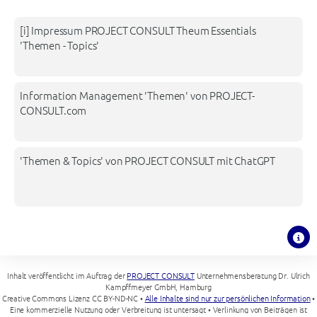
[i] Impressum PROJECT CONSULT Theum Essentials
end of current topic, jump to subtopic list with TAB, go to prev
'Themen - Topics'
Information Management 'Themen' von PROJECT-
CONSULT.com
'Themen & Topics' von PROJECT CONSULT mit ChatGPT
Inhalt veröffentlicht im Auftrag der
PROJECT CONSULT
Unternehmensberatung Dr. Ulrich
Kampffmeyer GmbH, Hamburg
Creative Commons Lizenz CC BY-ND-NC •
Alle Inhalte sind nur zur persönlichen Information
•
Eine kommerzielle Nutzung oder Verbreitung ist untersagt • Verlinkung von Beiträgen ist