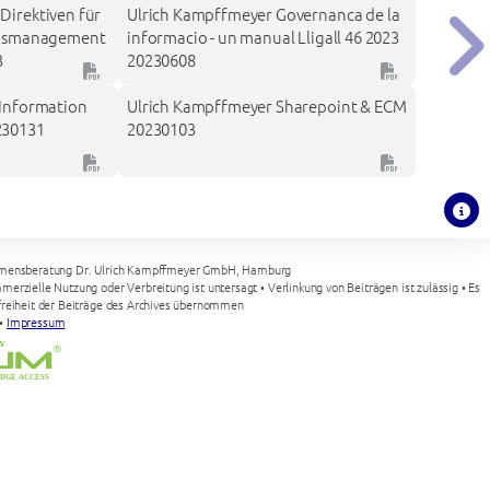
Direktiven für
Ulrich Kampffmeyer Governanca de la
ionsmanagement
informacio - un manual Lligall 46 2023
3
20230608
 Information
Ulrich Kampffmeyer Sharepoint & ECM
230131
20230103
mensberatung Dr. Ulrich Kampffmeyer GmbH, Hamburg
merzielle Nutzung oder Verbreitung ist untersagt • Verlinkung von Beiträgen ist zulässig • Es
nzfreiheit der Beiträge des Archives übernommen
•
Impressum