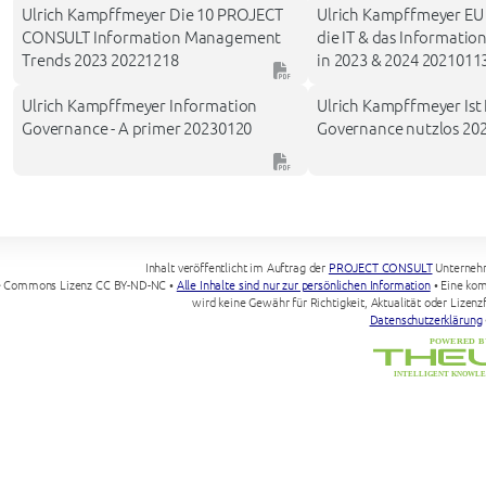
Ulrich Kampffmeyer Die 10 PROJECT
Ulrich Kampffmeyer EU 
CONSULT Information Management
die IT & das Informat
Trends 2023 20221218
in 2023 & 2024 2021011
Ulrich Kampffmeyer Information
Ulrich Kampffmeyer Ist
Governance - A primer 20230120
Governance nutzlos 20
Inhalt veröffentlicht im Auftrag der
PROJECT CONSULT
Unterneh
e Commons Lizenz CC BY-ND-NC •
Alle Inhalte sind nur zur persönlichen Information
• Eine kom
wird keine Gewähr für Richtigkeit, Aktualität oder Lize
Datenschutzerklärung