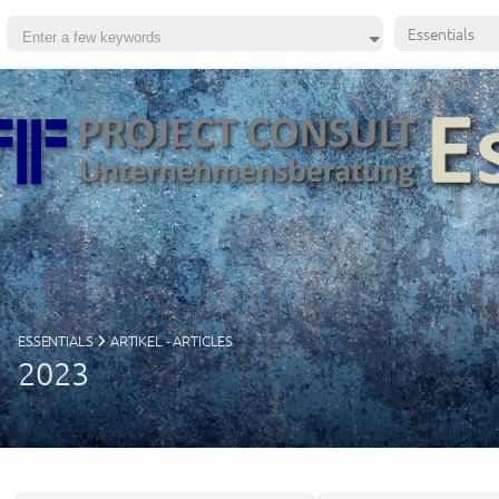
Essentials
ESSENTIALS
ARTIKEL - ARTICLES
2023
end of current topic, jump to subtopic list with TAB, go to previ